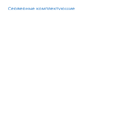
Серверные комплектующие
Мониторы
Оперативная память
SAS диски
Оплата
Доставка
Поставщикам
Статьи
Контакты
+998 95 158 55 55