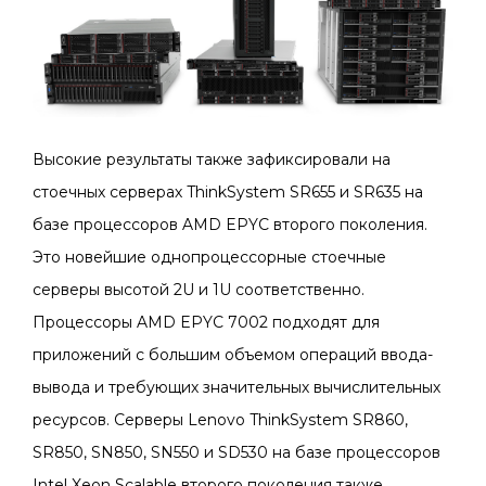
Высокие результаты также зафиксировали на
стоечных серверах ThinkSystem SR655 и SR635 на
базе процессоров AMD EPYC второго поколения.
Это новейшие однопроцессорные стоечные
серверы высотой 2U и 1U соответственно.
Процессоры AMD EPYC 7002 подходят для
приложений с большим объемом операций ввода-
вывода и требующих значительных вычислительных
ресурсов. Серверы Lenovo ThinkSystem SR860,
SR850, SN850, SN550 и SD530 на базе процессоров
Intel Xeon Scalable второго поколения также