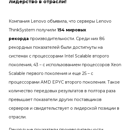
Сервера
лидерство в отрасли!
Системы хранения данных
Компания Lenovo объявила, что серверы Lenovo
Серверные комплектующие
ThinkSystem получили
154 мировых
рекорда
производительности. Среди них 86
Оперативная память
рекордных показателей были достигнуты на
SAS диски
системах с процессорами Intel Scalable второго
поколения, 43 – с использованием процессоров Xeon
SSD диски
Scalable первого поколения и еще 25 – с
SATA диски
процессорами AMD EPYC второго поколения. Такое
количество передовых результатов в полтора раза
Блоки питания
превышает показатели других поставщиков
Коммутаторы
серверов и свидетельствует о лидерской позиции в
отрасли.
Рекордные показатели производительности