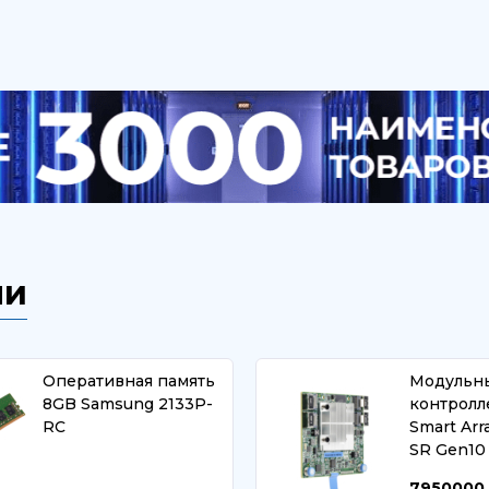
ли
Оперативная память
Модульн
8GB Samsung 2133P-
контролл
RC
Smart Arr
SR Gen10
7950000