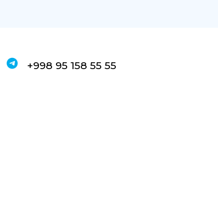
+998 95 158 55 55
ЗАКАЗАТЬ ЗВОНОК
Пн-Пт: 10:00 — 20:00
Сб: 10:00 — 18:00
Вс: выходной