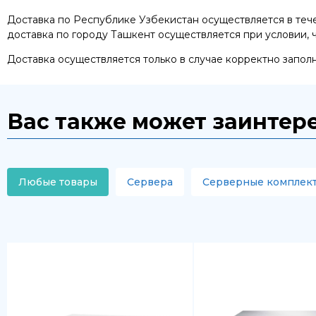
Оперативная память
Доставка по Республике Узбекистан осуществляется в течен
доставка по городу Ташкент осуществляется при условии, 
SAS диски
Доставка осуществляется только в случае корректно запол
SSD диски
SATA диски
Вас также может заинтер
Блоки питания
Коммутаторы
Любые товары
Сервера
Серверные комплек