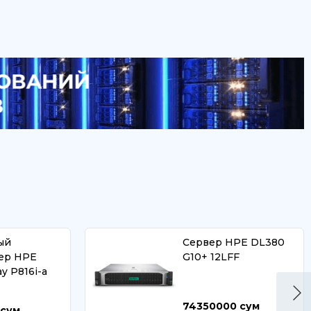
ый
Сервер HPE DL380
ер HPE
G10+ 12LFF
ay P816i-a
74350000
сум
сум