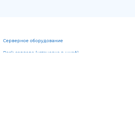
Серверное оборудование
Rack сервера (установка в шкаф)
Tower сервера (отдельно стоящие)
Серверные комплектующие
Мониторы
Оперативная память
SAS диски