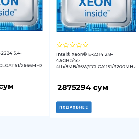
-2224 3.4-
Intel® Xeon® E-2314 2.8-
4.5GHz/4c-
CLGA1151/2666MHz
4th/8MB/65W/FCLGA1151/3200MHz
сум
2875294
сум
ПОДРОБНЕЕ