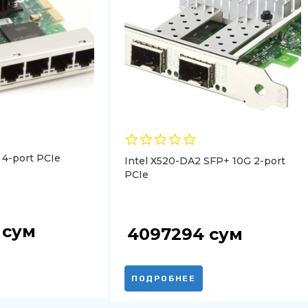
G 4-port PCIe
Intel X520-DA2 SFP+ 10G 2-port
PCIe
4
сум
4097294
сум
ПОДРОБНЕЕ