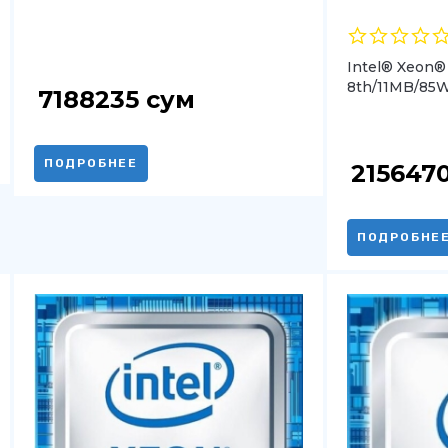
Intel® Xeon®
8th/11MB/85
7188235
сум
ПОДРОБНЕЕ
215647
ПОДРОБНЕ