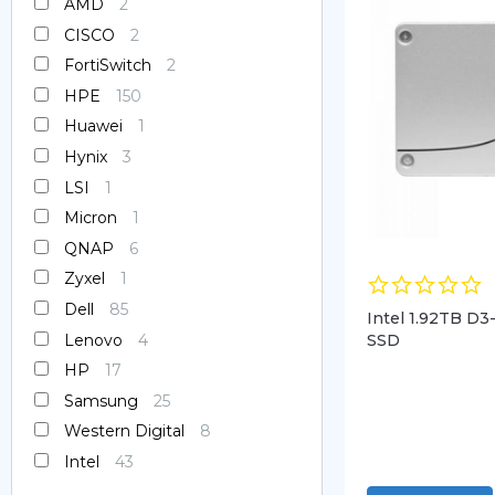
AMD
2
Оперативная память
CISCO
2
FortiSwitch
2
SAS диски
HPE
150
Huawei
1
SSD диски
Hynix
3
SATA диски
LSI
1
Micron
1
Блоки питания
QNAP
6
Коммутаторы
Zyxel
1
Dell
85
Intel 1.92TB D
Lenovo
4
SSD
HP
17
Samsung
25
Western Digital
8
Intel
43