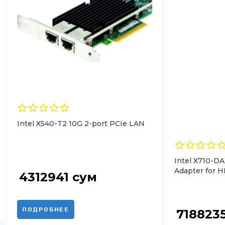
Intel X540-T2 10G 2-port PCIe LAN
Intel X710-D
Adapter for 
4312941
сум
ПОДРОБНЕЕ
718823