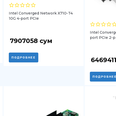
Intel Converged Network X710-T4
10G 4-port PCIe
Intel Conver
port PCIe 2-p
7907058
сум
ПОДРОБНЕЕ
646941
ПОДРОБНЕ