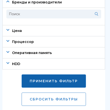
Сервера
Бренды и производители
Системы хранения данных
Серверные комплектующие
Цена
Оперативная память
Процессор
SAS диски
Оперативная память
SSD диски
HDD
SATA диски
Блоки питания
ПРИМЕНИТЬ ФИЛЬТР
Коммутаторы
СБРОСИТЬ ФИЛЬТРЫ