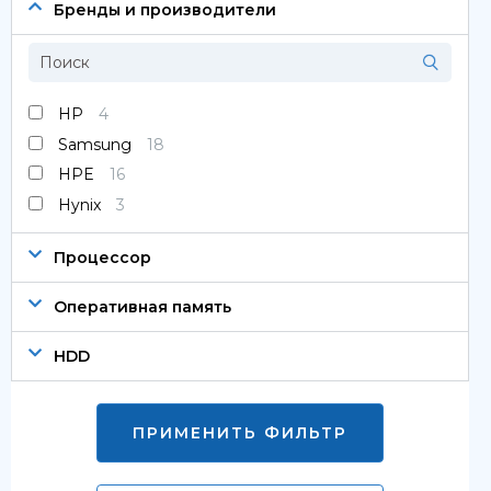
Сервера
Бренды и производители
Системы хранения данных
Серверные комплектующие
HP
4
Samsung
18
Оперативная память
HPE
16
SAS диски
Hynix
3
SSD диски
Процессор
SATA диски
Оперативная память
Блоки питания
HDD
Коммутаторы
ПРИМЕНИТЬ ФИЛЬТР