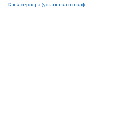
Rack сервера (установка в шкаф)
Tower сервера (отдельно стоящие)
Серверные комплектующие
Мониторы
Оперативная память
SAS диски
Оплата
Доставка
Поставщикам
Статьи
Контакты