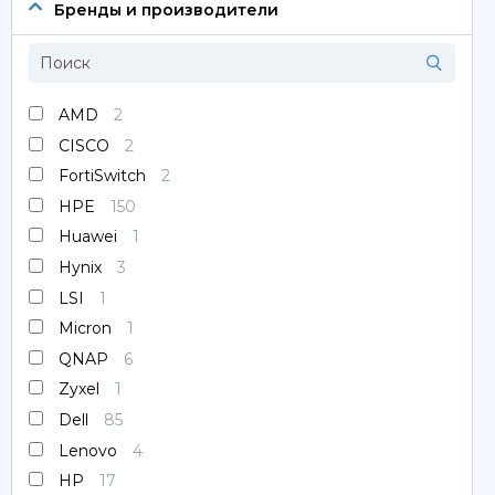
Сервера
Бренды и производители
Системы хранения данных
Серверные комплектующие
AMD
2
CISCO
2
Оперативная память
FortiSwitch
2
SAS диски
HPE
150
Huawei
1
SSD диски
Hynix
3
LSI
1
SATA диски
Micron
1
Блоки питания
QNAP
6
Zyxel
1
Коммутаторы
Dell
85
Lenovo
4
HP
17