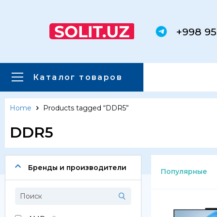
+998 95
Каталог товаров
Home
Products tagged “DDR5”
Главная
Каталог товаров
DDR5
Каталог товаров
Сервера
Бренды и производители
Популярные
Системы хранения данных
Серверные комплектующие