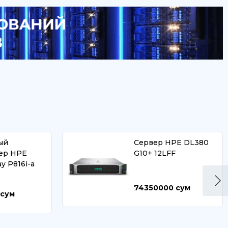
ый
Сервер HPE DL380
ер HPE
G10+ 12LFF
ay P816i-a
74350000
сум
сум