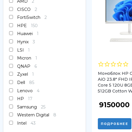
AMD
2
Оперативная память
CISCO
2
FortiSwitch
2
SAS диски
HPE
150
Huawei
1
SSD диски
Hynix
3
SATA диски
LSI
1
Micron
1
Блоки питания
QNAP
6
Моноблок HP O
Коммутаторы
Zyxel
1
AiO 23.8″ FHD 
Dell
85
Core 5 120U 8
Lenovo
4
512GB Cotton W
HP
17
9150000
Samsung
25
Western Digital
8
Intel
43
ПОДРОБНЕЕ