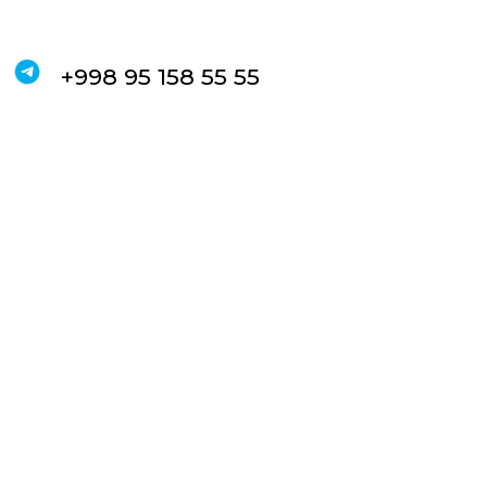
+998 95 158 55 55
ЗАКАЗАТЬ ЗВОНОК
Пн-Пт: 10:00 — 20:00
Сб: 10:00 — 18:00
Вс: выходной