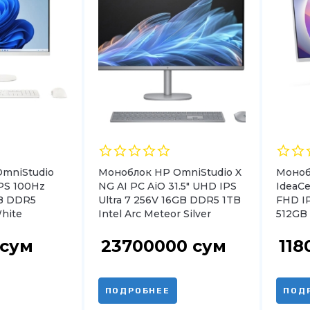
mniStudio
Моноблок HP OmniStudio X
Моноб
IPS 100Hz
NG AI PC AiO 31.5″ UHD IPS
IdeaCe
GB DDR5
Ultra 7 256V 16GB DDR5 1TB
FHD I
hite
Intel Arc Meteor Silver
512GB 
сум
23700000
сум
11
ПОДРОБНЕЕ
ПОД