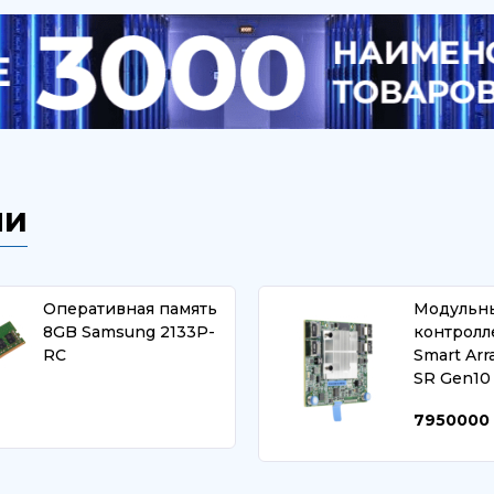
ли
Оперативная память
Модульн
8GB Samsung 2133P-
контролл
RC
Smart Arr
SR Gen10
7950000