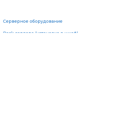
Серверное оборудование
Rack сервера (установка в шкаф)
Tower сервера (отдельно стоящие)
Серверные комплектующие
Мониторы
Оперативная память
SAS диски