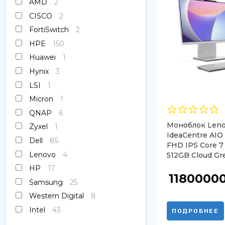
AMD
2
Оперативная память
CISCO
2
FortiSwitch
2
SAS диски
HPE
150
Huawei
1
SSD диски
Hynix
3
SATA диски
LSI
1
Micron
1
Блоки питания
QNAP
6
Моноблок Len
Коммутаторы
Zyxel
1
IdeaCentre AIO
Dell
85
FHD IPS Core 7
Lenovo
4
512GB Cloud Gr
HP
17
1180000
Samsung
25
Western Digital
8
Intel
43
ПОДРОБНЕЕ