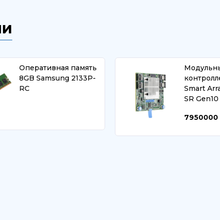
ли
Оперативная память
Модульн
8GB Samsung 2133P-
контролл
RC
Smart Arr
SR Gen10
7950000