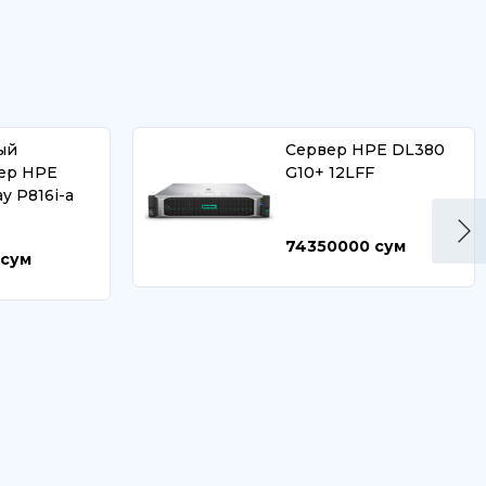
ый
Сервер HPE DL380
ер HPE
G10+ 12LFF
ay P816i-a
74350000
сум
сум