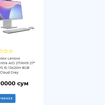
лок Lenovo
ntre AIO 27IRH9 27″
PS i5-13420H 8GB
Cloud Grey
90000
сум
РОБНЕЕ