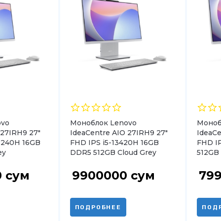
ovo
Моноблок Lenovo
Моноб
 27IRH9 27″
IdeaCentre AIO 27IRH9 27″
IdeaCe
 240H 16GB
FHD IPS i5-13420H 16GB
FHD I
ey
DDR5 512GB Cloud Grey
512GB 
0
сум
9900000
сум
79
ПОДРОБНЕЕ
ПОД