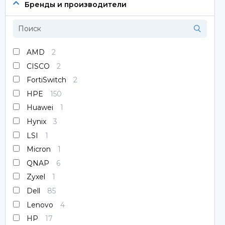
Сервера
Бренды и производители
Системы хранения данных
Серверные комплектующие
AMD
2
CISCO
2
Оперативная память
FortiSwitch
2
SAS диски
HPE
150
Huawei
1
SSD диски
Hynix
3
LSI
1
SATA диски
Micron
1
Блоки питания
QNAP
6
Zyxel
1
Коммутаторы
Dell
85
Lenovo
4
HP
17