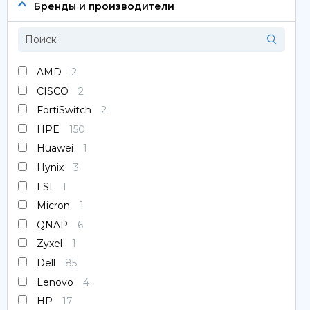
Сервера
Бренды и производители
Системы хранения данных
Серверные комплектующие
AMD
2
CISCO
2
Оперативная память
FortiSwitch
2
SAS диски
HPE
150
Huawei
1
SSD диски
Hynix
3
LSI
1
SATA диски
Micron
1
Блоки питания
QNAP
6
Zyxel
1
Коммутаторы
Dell
85
Lenovo
4
HP
17