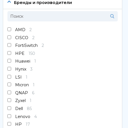
Сервера
Бренды и производители
Системы хранения данных
Серверные комплектующие
AMD
2
CISCO
2
Оперативная память
FortiSwitch
2
SAS диски
HPE
150
Huawei
1
SSD диски
Hynix
3
LSI
1
SATA диски
Micron
1
Блоки питания
QNAP
6
Zyxel
1
Коммутаторы
Dell
85
Lenovo
4
HP
17