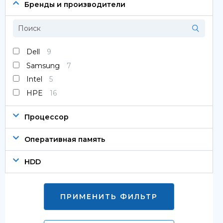
Сервера
Бренды и производители
Системы хранения данных
Серверные комплектующие
Dell
9
Samsung
7
Оперативная память
Intel
5
SAS диски
HPE
16
SSD диски
Процессор
SATA диски
Оперативная память
Блоки питания
HDD
Коммутаторы
ПРИМЕНИТЬ ФИЛЬТР