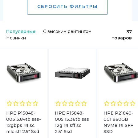
СБРОСИТЬ ФИЛЬТРЫ
Популярные
С высоким рейтингом
37
Новинки
товаров
HPE P15848-
HPE P15848-
HPE P21840-
003 3.84tb sas-
005 15.36tb sas
001 960GB
12gbps RI sc
12g RI sff sc
NVMe RI SFF
mlc sff 2.5″ Ssd
2.5″ Ssd
SSD