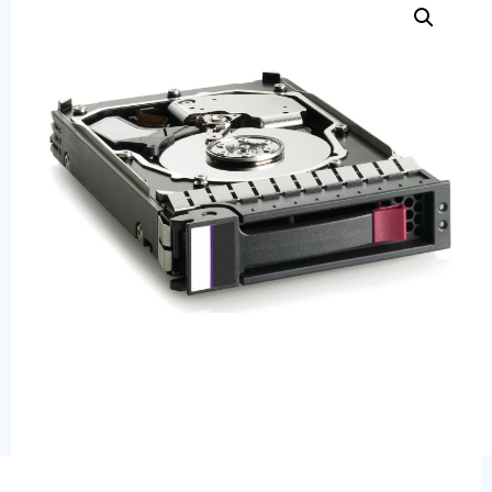
Сервера
Системы хранения данных
Серверные комплектующие
Оперативная память
SAS диски
SSD диски
SATA диски
Блоки питания
Коммутаторы