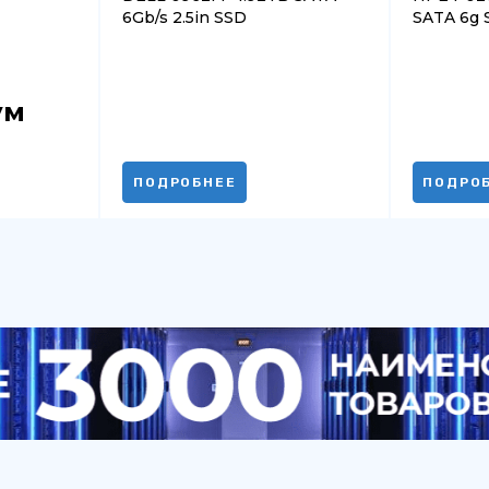
6Gb/s 2.5in SSD
SATA 6g S
ум
ПОДРОБНЕЕ
ПОДРО