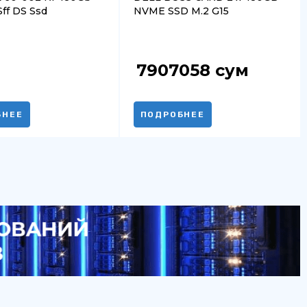
ff DS Ssd
NVME SSD M.2 G15
7907058
сум
БНЕЕ
ПОДРОБНЕЕ