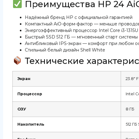
Преимущества HP 24 Ai
Надёжный бренд HP с официальной гарантией
Компактный AiO-форм-фактор — меньше проводов
Энергоэффективный процессор Intel Core i3-1315U
Быстрый SSD 512 ГБ — мгновенный старт системы
Антибликовый IPS-экран — комфорт при любом 
Стильный белый дизайн Shell White
Технические характери
Экран
23.8″ 
Процессор
Intel C
ОЗУ
8 ГБ
Накопитель
512 ГБ