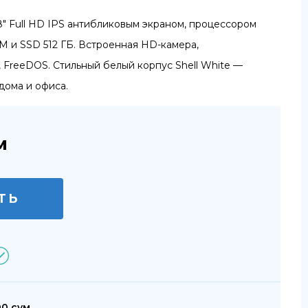
8″ Full HD IPS антибликовым экраном, процессором
RAM и SSD 512 ГБ. Встроенная HD-камера,
 FreeDOS. Стильный белый корпус Shell White —
дома и офиса.
м
ТЬ
00 сум