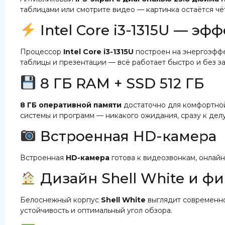
таблицами или смотрите видео — картинка остаётся ч
Intel Core i3-1315U — э
Процессор
Intel Core i3-1315U
построен на энергоэффек
таблицы и презентации — всё работает быстро и без з
8 ГБ RAM + SSD 512 ГБ
8 ГБ оперативной памяти
достаточно для комфортно
системы и программ — никакого ожидания, сразу к делу
Встроенная HD-камера
Встроенная
HD-камера
готова к видеозвонкам, онлай
Дизайн Shell White и ф
Белоснежный корпус
Shell White
выглядит современно
устойчивость и оптимальный угол обзора.