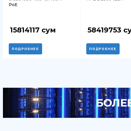
PoE
15814117
сум
58419753
с
ПОДРОБНЕЕ
ПОДРОБНЕЕ