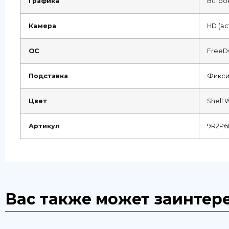
Графика
Встро
Камера
HD (в
ОС
FreeD
Подставка
Фикси
Цвет
Shell 
Артикул
9R2P6
Вас также может заинтер