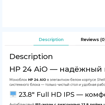
Description
Reviews (0
Description
HP 24 AiO — надёжный 
Моноблок
HP 24 AiO
в элегантном белом корпусе
Shel
системного блока — только чистый стол и удобная рабо
23.8″ Full HD IPS — комф
Антибликовый
IPS-экран с диагональю 23.8 дюйма
и