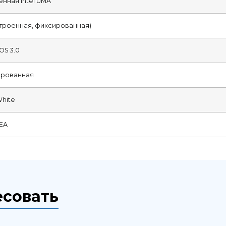
енная Intel UMA
строенная, фиксированная)
OS 3.0
рованная
White
EA
есовать