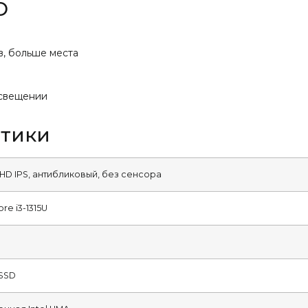
O
, больше места
освещении
стики
FHD IPS, антибликовый, без сенсора
ore i3-1315U
 SSD