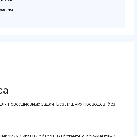
латно
са
ля повседневных задач. Без лишних проводов, без
широкими углами обзора. Работайте с документами,