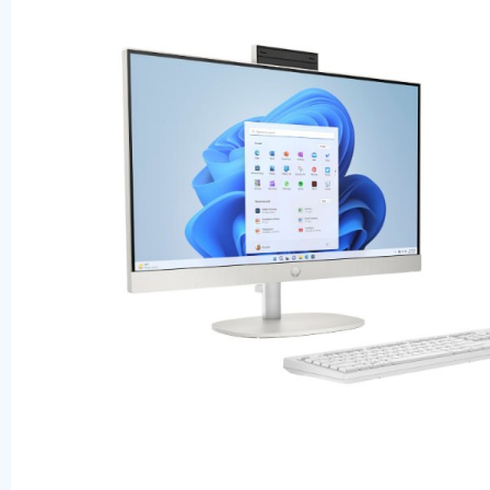
Оперативная память
SAS диски
SSD диски
SATA диски
Блоки питания
Коммутаторы