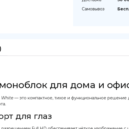
Самовывоз
Бесп
)
моноблок для дома и офи
l White
— это компактное, тихое и функциональное решение д
та.
орт для глаз
 разрешением Full HD обеспечивает чёткое изображение с 