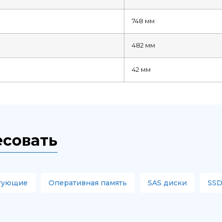
748 мм
482 мм
42 мм
есовать
тующие
Оперативная память
SAS диски
SSD