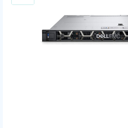
Оперативная память
SAS диски
SSD диски
SATA диски
Блоки питания
Коммутаторы