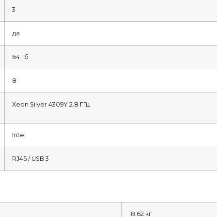
3
да
64 Гб
8
Xeon Silver 4309Y 2.8 ГГц
Intel
RJ45 / USB 3
18.62 кг