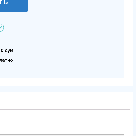
ТЬ
00 сум
латно