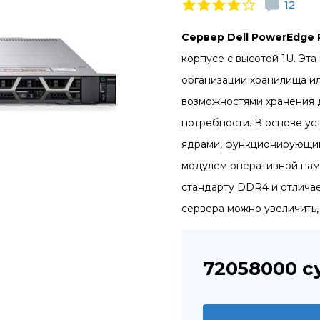
12
Сервер
Dell
PowerEdge
корпусе с высотой 1U. Эт
организации хранилища и
возможностями хранения д
потребности. В основе уст
ядрами, функционирующий 
модулем оперативной памя
стандарту DDR4 и отлича
сервера можно увеличить,
72058000
с