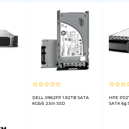
DELL 0962FP 1.92TB SATA
HPE P02
6Gb/s 2.5in SSD
SATA 6g S
ум