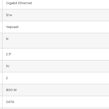
Gigabit Ethernet
12 м
Черный
N
2.5″
1U
2
800 W
SATA