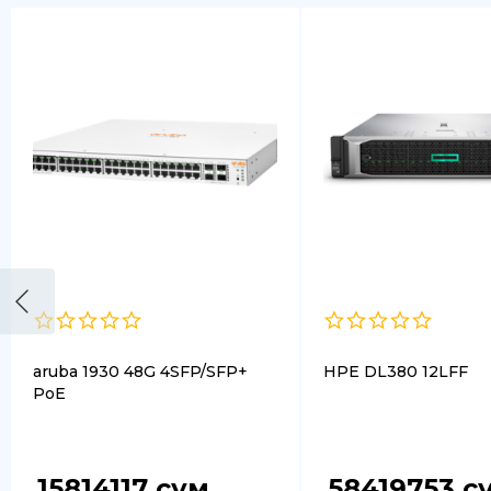
aruba 1930 48G 4SFP/SFP+
HPE DL380 12LFF
PoE
15814117
сум
58419753
с