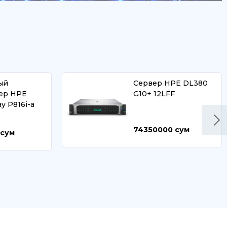
ый
Сервер HPE DL380
ер HPE
G10+ 12LFF
ay P816i-a
74350000
сум
сум