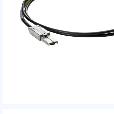
Оперативная память
SAS диски
SSD диски
SATA диски
Блоки питания
Коммутаторы