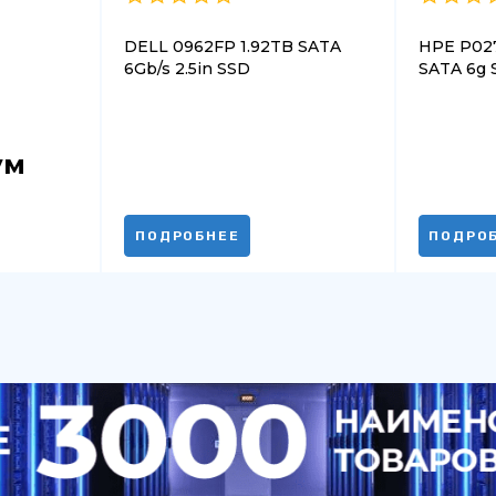
DELL 0962FP 1.92TB SATA
HPE P02
6Gb/s 2.5in SSD
SATA 6g S
ум
ПОДРОБНЕЕ
ПОДРО