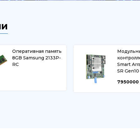
ли
Оперативная память
Модульн
8GB Samsung 2133P-
контролл
RC
Smart Arr
SR Gen10
7950000