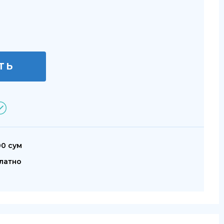
ТЬ
00 сум
латно