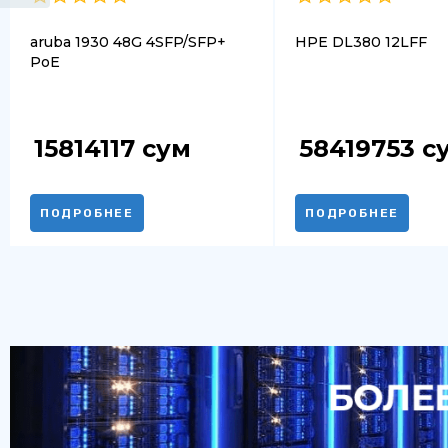
aruba 1930 48G 4SFP/SFP+
HPE DL380 12LFF
PoE
15814117
сум
58419753
с
ПОДРОБНЕЕ
ПОДРОБНЕЕ