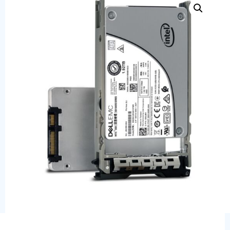
Сервера
Системы хранения данных
Серверные комплектующие
Оперативная память
SAS диски
SSD диски
SATA диски
Блоки питания
Коммутаторы