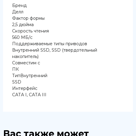
Бренд
Делл
Фактор формы
2,5 дюйма
Скорость чтения
560 МБ/с
Поддерживаемые типы приводов
Внутренний SSD, SSD (твердотельный
накопитель)
Совместим с
ПК
ТипВнутренний
SSD
Интерфейс
САТА I, САТА III
Вас также может