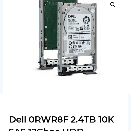
Сервера
Системы хранения данных
Серверные комплектующие
Оперативная память
SAS диски
SSD диски
SATA диски
Блоки питания
Коммутаторы
Dell 0RWR8F 2.4TB 10K