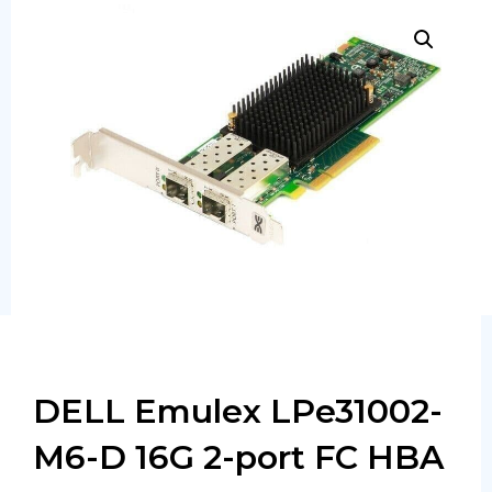
Сервера
Системы хранения данных
Серверные комплектующие
Оперативная память
SAS диски
SSD диски
SATA диски
Блоки питания
Коммутаторы
DELL Emulex LPe31002-
M6-D 16G 2-port FC HBA