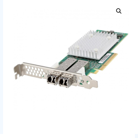
Сервера
Системы хранения данных
Серверные комплектующие
Оперативная память
SAS диски
SSD диски
SATA диски
Блоки питания
Коммутаторы