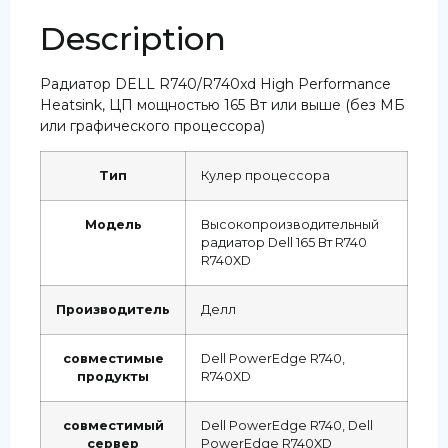
Description
Радиатор DELL R740/R740xd High Performance
Heatsink, ЦП мощностью 165 Вт или выше (без МБ
или графического процессора)
Тип
Кулер процессора
Модель
Высокопроизводительный
радиатор Dell 165 Вт R740
R740XD
Производитель
Делл
совместимые
Dell PowerEdge R740,
продукты
R740XD
совместимый
Dell PowerEdge R740, Dell
сервер
PowerEdge R740XD