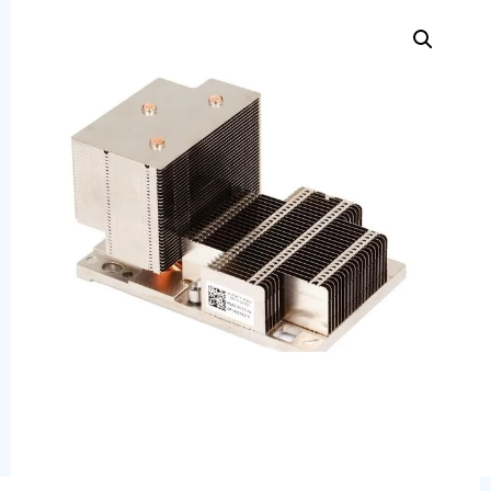
Сервера
Системы хранения данных
Серверные комплектующие
Оперативная память
SAS диски
SSD диски
SATA диски
Блоки питания
Коммутаторы