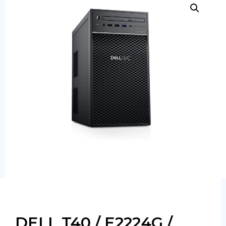
Сервера
Системы хранения данных
Серверные комплектующие
Оперативная память
SAS диски
SSD диски
SATA диски
Блоки питания
Коммутаторы
DELL T40 / E2224G /