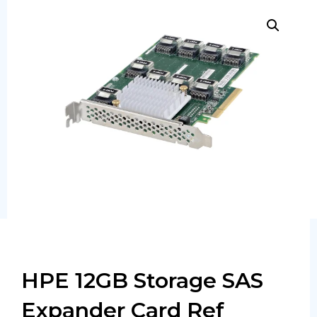
Сервера
Системы хранения данных
Серверные комплектующие
Оперативная память
SAS диски
SSD диски
SATA диски
Блоки питания
Коммутаторы
HPE 12GB Storage SAS
Expander Card Ref