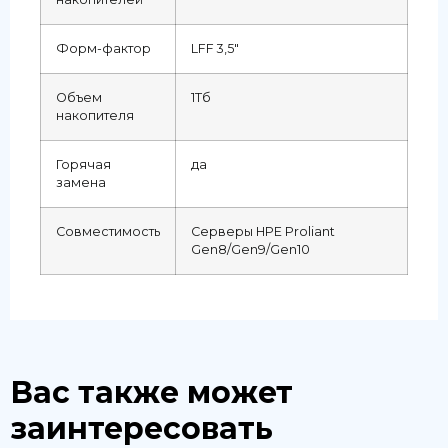
Форм-фактор
LFF 3,5″
Объем
1Тб
накопителя
Горячая
да
замена
Совместимость
Серверы HPE Proliant
Gen8/Gen9/Gen10
Вас также может
заинтересовать