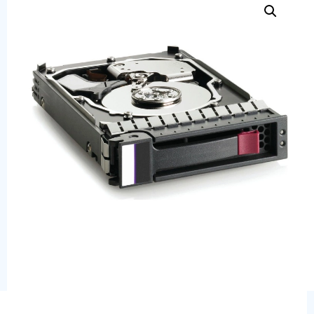
Сервера
Системы хранения данных
Серверные комплектующие
Оперативная память
SAS диски
SSD диски
SATA диски
Блоки питания
Коммутаторы