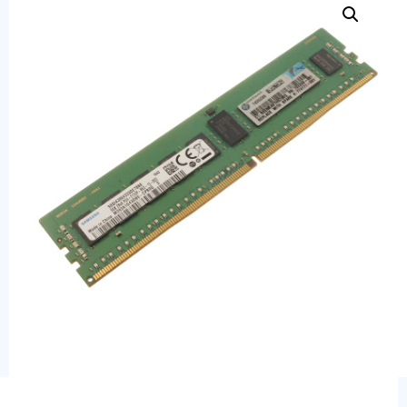
Сервера
Системы хранения данных
Серверные комплектующие
Оперативная память
SAS диски
SSD диски
SATA диски
Блоки питания
Коммутаторы