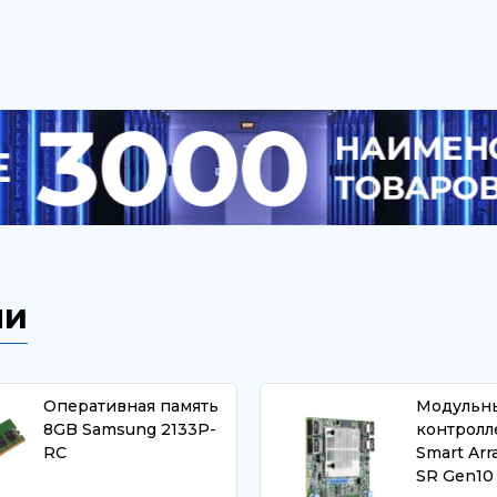
ли
Оперативная память
Модульн
8GB Samsung 2133P-
контролл
RC
Smart Arr
SR Gen10