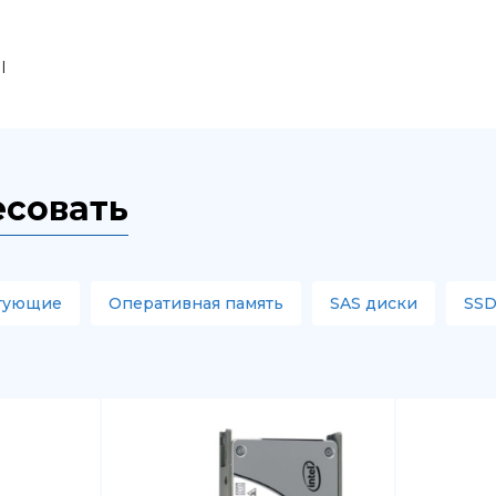
I
есовать
тующие
Оперативная память
SAS диски
SSD