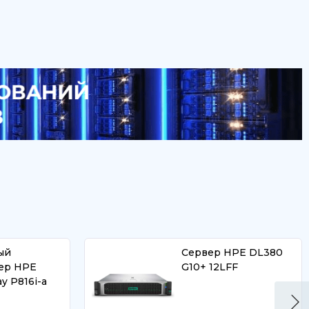
ый
Сервер HPE DL380
ер HPE
G10+ 12LFF
ay P816i-a