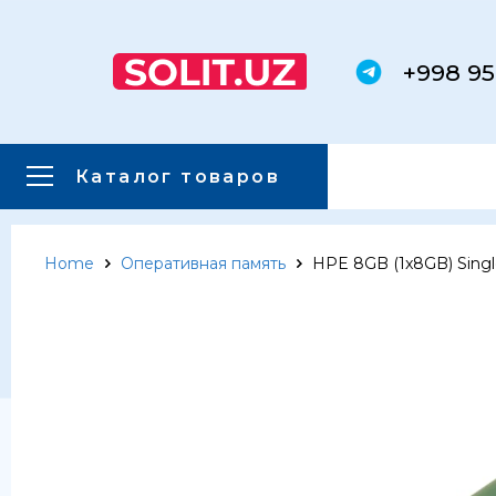
+998 95
Каталог товаров
Home
Оперативная память
HPE 8GB (1x8GB) Sing
Главная
Каталог товаров
Каталог товаров
Сервера
Системы хранения данных
Серверные комплектующие