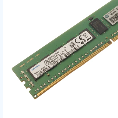
Оперативная память
SAS диски
SSD диски
SATA диски
Блоки питания
Коммутаторы