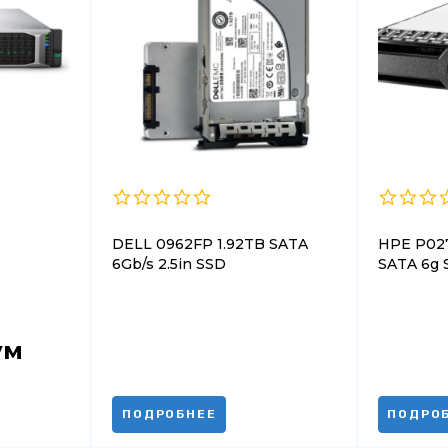
DELL 0962FP 1.92TB SATA
HPE P02
6Gb/s 2.5in SSD
SATA 6g S
ум
ПОДРОБНЕЕ
ПОДРО