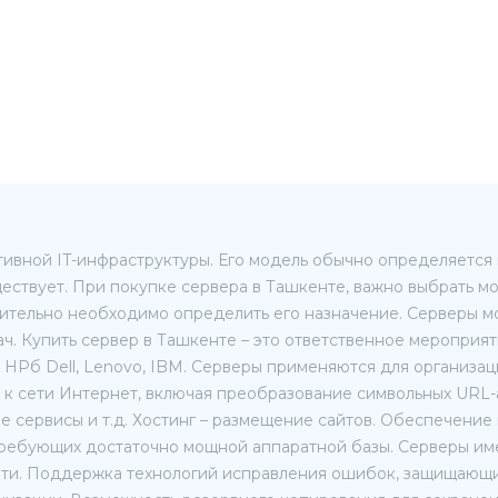
ивной IT-инфраструктуры. Его модель обычно определяется в
ществует. При покупке сервера в Ташкенте, важно выбрать 
ительно необходимо определить его назначение. Серверы мо
ач. Купить сервер в Ташкенте – это ответственное мероприя
HPб Dell, Lenovo, IBM. Серверы применяются для организац
 к сети Интернет, включая преобразование символьных URL-
е сервисы и т.д. Хостинг – размещение сайтов. Обеспечение
, требующих достаточно мощной аппаратной базы. Серверы и
яти. Поддержка технологий исправления ошибок, защищающи