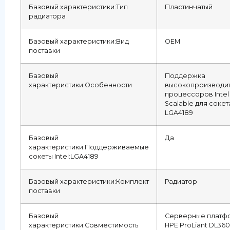
Базовый характеристики:Тип
Пластинчатый
радиатора
Базовый характеристики:Вид
OEM
поставки
Базовый
Поддержка
характеристики:Особенности
высокопроизводи
процессоров Intel
Scalable для сокет
LGA4189
Базовый
Да
характеристики:Поддерживаемые
сокеты Intel:LGA4189
Базовый характеристики:Комплект
Радиатор
поставки
Базовый
Серверные платф
характеристики:Совместимость
HPE ProLiant DL36