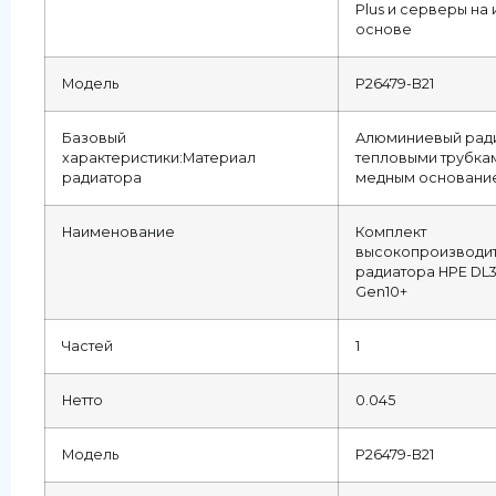
Plus и серверы на 
основе
Модель
P26479-B21
Базовый
Алюминиевый ради
характеристики:Материал
тепловыми трубка
радиатора
медным основани
Наименование
Комплект
высокопроизводи
радиатора HPE DL
Gen10+
Частей
1
Нетто
0.045
Модель
P26479-B21