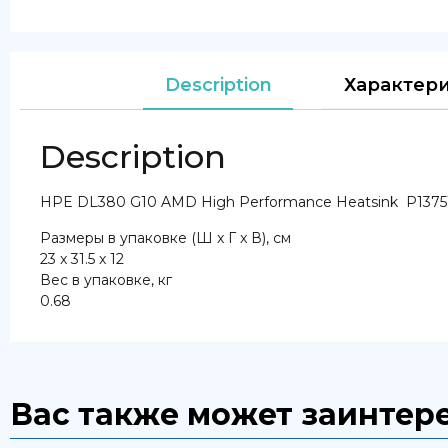
Description
Характер
Description
HPE DL380 G10 AMD High Performance Heatsink P13751-
Размеры в упаковке (Ш x Г x В), см
23 x 31.5 x 12
Вес в упаковке, кг
0.68
Вас также может заинтер