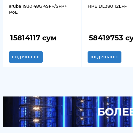
aruba 1930 48G 4SFP/SFP+
HPE DL380 12LFF
PoE
15814117
сум
58419753
с
ПОДРОБНЕЕ
ПОДРОБНЕЕ