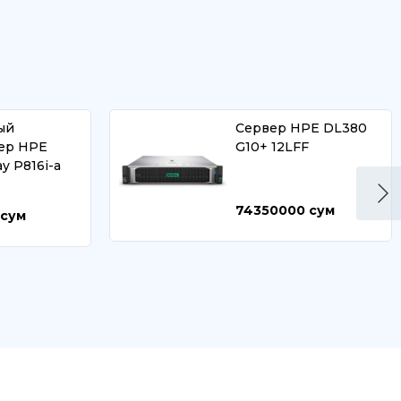
ый
Сервер HPE DL380
ер HPE
G10+ 12LFF
ay P816i-a
74350000
сум
сум