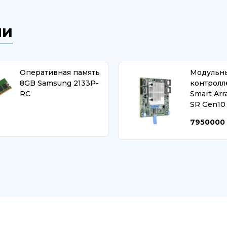
ли
Оперативная память
Модульн
8GB Samsung 2133P-
контролл
RC
Smart Arr
SR Gen10
7950000