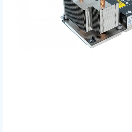
Оперативная память
SAS диски
SSD диски
SATA диски
Блоки питания
Коммутаторы