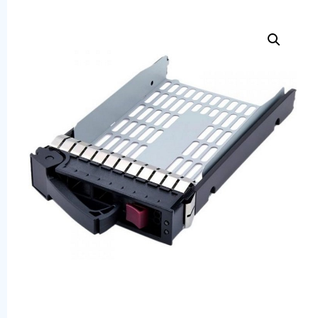
Сервера
Системы хранения данных
Серверные комплектующие
Оперативная память
SAS диски
SSD диски
SATA диски
Блоки питания
Коммутаторы