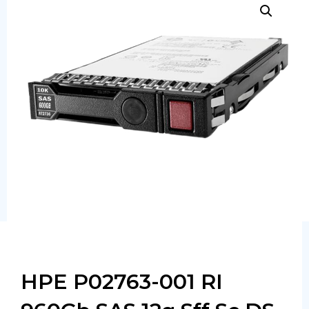
Сервера
Системы хранения данных
Серверные комплектующие
Оперативная память
SAS диски
SSD диски
SATA диски
Блоки питания
Коммутаторы
HPE P02763-001 RI