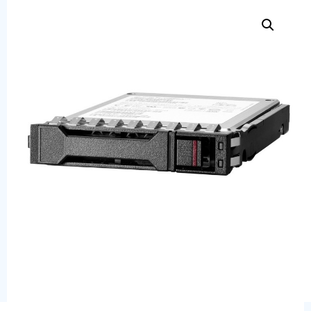
Сервера
Системы хранения данных
Серверные комплектующие
Оперативная память
SAS диски
SSD диски
SATA диски
Блоки питания
Коммутаторы