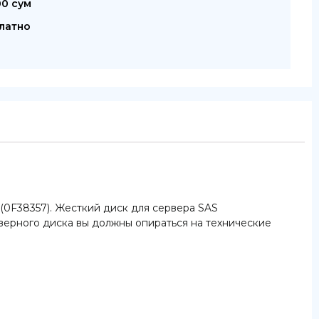
00 сум
латно
E) (0F38357). Жесткий диск для сервера SAS
верного диска вы должны опираться на технические