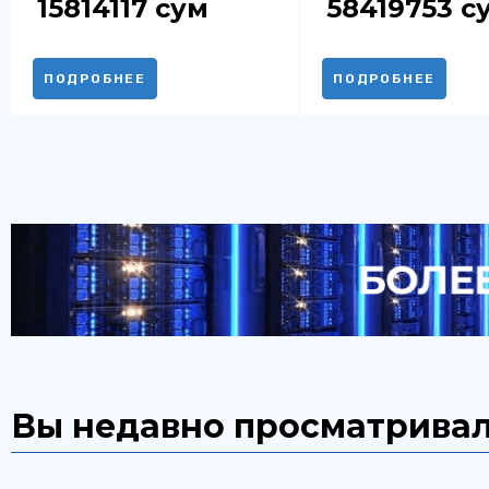
15814117
сум
58419753
с
ПОДРОБНЕЕ
ПОДРОБНЕЕ
Вы недавно просматрива