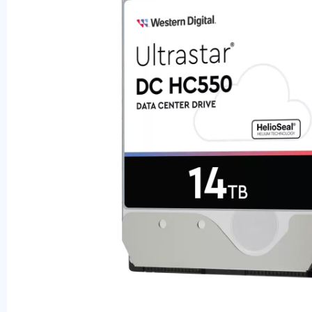
Оперативная память
SAS диски
SSD диски
SATA диски
Блоки питания
Коммутаторы