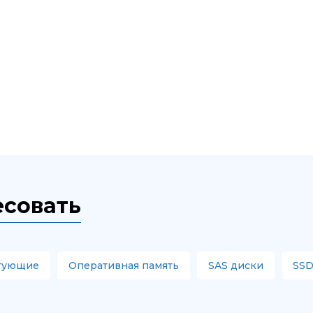
есовать
тующие
Оперативная память
SAS диски
SSD