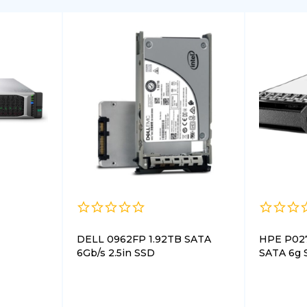
DELL 0962FP 1.92TB SATA
HPE P02
6Gb/s 2.5in SSD
SATA 6g S