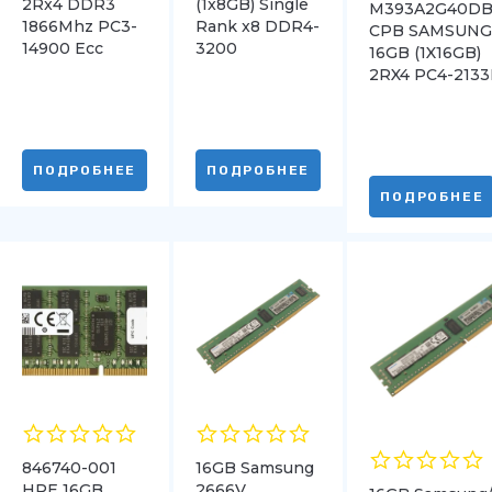
2Rx4 DDR3
(1x8GB) Single
M393A2G40DB
1866Mhz PC3-
Rank x8 DDR4-
CPB SAMSUN
14900 Ecc
3200
16GB (1X16GB)
2RX4 PC4-213
DDR4
ПОДРОБНЕЕ
ПОДРОБНЕЕ
ПОДРОБНЕЕ
846740-001
16GB Samsung
HPE 16GB
2666V