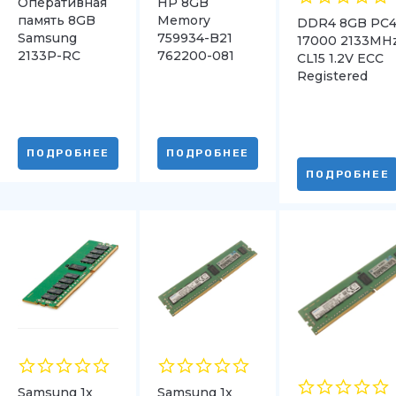
Оперативная
HP 8GB
память 8GB
Memory
DDR4 8GB PC4
Samsung
759934-B21
17000 2133MH
2133P-RC
762200-081
CL15 1.2V ECC
774171-001
Registered
2RX8 PC4-
1024Mx72 Bulk
2133P-R DDR4
ПОДРОБНЕЕ
ПОДРОБНЕЕ
ПОДРОБНЕЕ
Samsung 1x
Samsung 1x