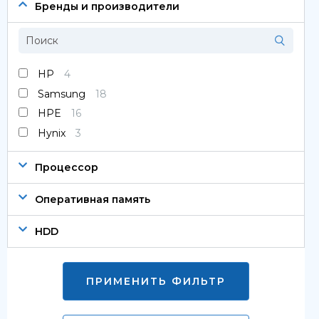
Сервера
Бренды и производители
Системы хранения данных
Серверные комплектующие
HP
4
Samsung
18
Оперативная память
HPE
16
SAS диски
Hynix
3
SSD диски
Процессор
SATA диски
Оперативная память
Блоки питания
HDD
Коммутаторы
ПРИМЕНИТЬ ФИЛЬТР