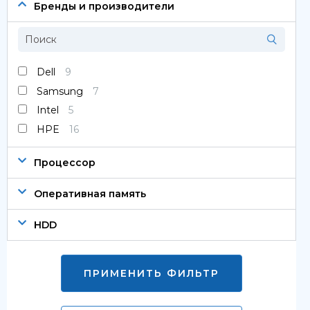
Сервера
Бренды и производители
Системы хранения данных
Серверные комплектующие
Dell
9
Samsung
7
Оперативная память
Intel
5
SAS диски
HPE
16
SSD диски
Процессор
SATA диски
Оперативная память
Блоки питания
HDD
Коммутаторы
ПРИМЕНИТЬ ФИЛЬТР